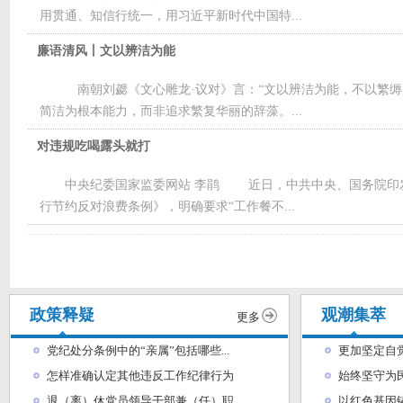
用贯通、知信行统一，用习近平新时代中国特...
廉语清风丨文以辨洁为能
南朝刘勰《文心雕龙·议对》言：“文以辨洁为能，不以繁缛
简洁为根本能力，而非追求繁复华丽的辞藻。...
对违规吃喝露头就打
中央纪委国家监委网站 李鹃 近日，中共中央、国务院印
行节约反对浪费条例》，明确要求“工作餐不...
政策释疑
观潮集萃
更多
党纪处分条例中的“亲属”包括哪些...
更加坚定自
怎样准确认定其他违反工作纪律行为
始终坚守为
退（离）休党员领导干部兼（任）职...
以红色基因