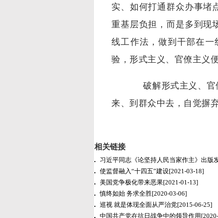
实、如何打通群众办事堵
重基层负担，而是多到现
线工作法，做到干部在一
验，形式主义、官僚主义
破解形式主义、官僚
来、到群众中去，自觉摒
相关链接
习近平同志《论坚持人民当家作主》出版
使监督融入“十四五”建设
[2021-03-18]
美国党争极化带来恶果
[2021-01-13]
慎终如始 务求全胜
[2020-03-06]
巡视 就是体现全面从严治党
[2015-06-25]
中国共产党在抗日战争中的领导作用
[2020