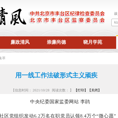
廉政清风
崇廉尚德
晓月学苑
集萃
用一线工作法破形式主义顽疾
【信息时间： 2021/10/28 阅读次数：
】
【打印】
【关闭】
中央纪委国家监委网站 李鹃
党组织发动6.2万名在职党员认领8.4万个“微心愿