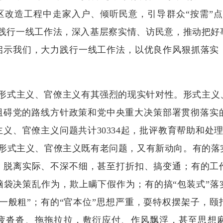
区改造工程中走家入户、倾听民意，引导群众“按需”点
方践行一线工作法，深入基层察实情、访民意，推动把好
启示我们，大力践行一线工作法，以优良作风狠抓落实
式主义、官僚主义有其强烈的现实针对性。形式主义
碍党的路线方针政策和党中央重大决策部署贯彻落实的
义、官僚主义问题共计30334起，批评教育帮助和处理4
看，形式主义、官僚主义既有老问题，又有新动向。有的
，脱离实际、不深不细，甚至打折扣、搞变通；有的工
袋决策乱作为，欺上瞒下假作为；有的搞“包装式”落
一般粗”；有的“官本位”思想严重，耍特权摆架子，
疲沓沓、拖拖拉拉，敷衍应付、作风飘浮，甚至思想