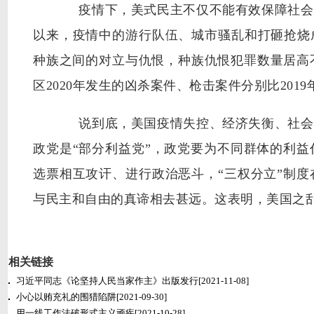
疫情下，美式民主不仅不能有效保障社会公
以来，疫情中的游行队伍、城市骚乱和打砸抢烧
种族之间的对立与仇恨，种族仇恨犯罪数量居高
区2020年发生的凶杀案件、枪击案件分别比201
说到底，美国疫情失控、经济失衡、社会失
政党是“部分利益党”，政党要为不同群体的利
选票相互攻讦、进行政治恶斗，“三权分立”制
与民主和自由的真谛相去甚远。这表明，美国之
相关链接
习近平同志《论坚持人民当家作主》出版发行
[2021-11-08]
小心以贿充礼的围猎陷阱
[2021-09-30]
用一线工作法破形式主义顽疾
[2021-10-28]