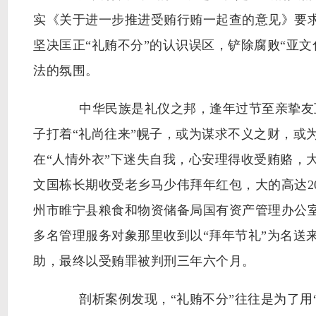
实《关于进一步推进受贿行贿一起查的意见》要
坚决匡正“礼贿不分”的认识误区，铲除腐败“亚
法的氛围。
中华民族是礼仪之邦，逢年过节至亲挚友互
子打着“礼尚往来”幌子，或为谋求不义之财，或
在“人情外衣”下迷失自我，心安理得收受贿赂，
文国栋长期收受老乡马少伟拜年红包，大的高达2
州市睢宁县粮食和物资储备局国有资产管理办公室原
多名管理服务对象那里收到以“拜年节礼”为名送
助，最终以受贿罪被判刑三年六个月。
剖析案例发现，“礼贿不分”往往是为了用“