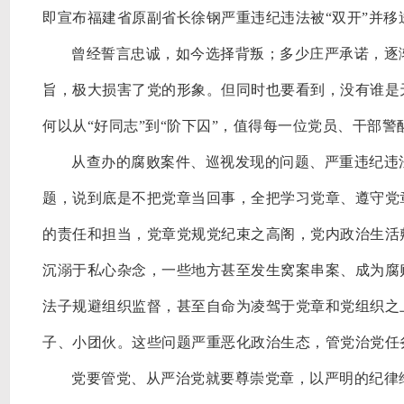
即宣布福建省原副省长徐钢严重违纪违法被
“双开”并
曾经誓言忠诚，如今选择背叛；多少庄严承诺，逐
旨，极大损害了党的形象。但同时也要看到，没有谁是
何以从“好同志”到“阶下囚”，值得每一位党员、干部
从查办的腐败案件、巡视发现的问题、严重违纪违
题，说到底是不把党章当回事，全把学习党章、遵守党
的责任和担当，党章党规党纪束之高阁，党内政治生活
沉溺于私心杂念，一些地方甚至发生窝案串案、成为腐
法子规避组织监督，甚至自命为凌驾于党章和党组织之
子、小团伙。这些问题严重恶化政治生态，管党治党任
党要管党、从严治党就要尊崇党章，以严明的纪律