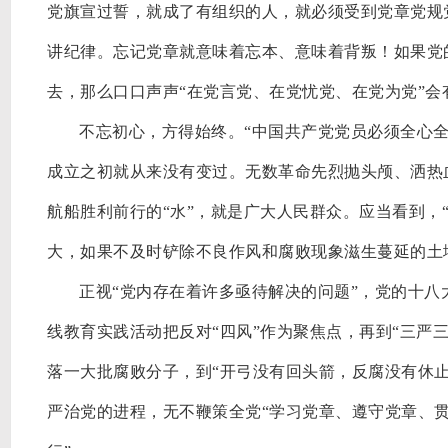
党旗宣过誓，就成了有组织的人，就必须受到党章党规
讲纪律。忘记党章就意味着忘本、意味着背叛！如果党
去，那么口口声声“在党言党、在党忧党、在党为党”会
不忘初心，方得始终。
“中国共产党党员必须全心全
成立之初就从来没有变过。无数革命先烈抛头颅、洒热
航船胜利前行的“水”，就是广大人民群众。应当看到，
大，如果不及时铲除不良作风和腐败现象滋生蔓延的土壤
正视
“党内存在着许多亟待解决的问题”，党的十八
线教育实践活动把反对“四风”作为聚焦点，再到“三严
落一大批腐败分子，到“开弓没有回头箭，反腐没有休
严治党的进程，无不鞭策全党“学习党章、遵守党章、贯