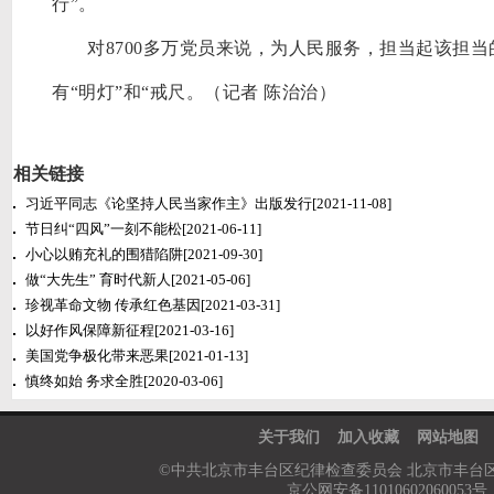
行”。
对
8700多万党员来说，为人民服务，担当起该担当
有“明灯”和“戒尺。（记者 陈治治）
相关链接
习近平同志《论坚持人民当家作主》出版发行
[2021-11-08]
节日纠“四风”一刻不能松
[2021-06-11]
小心以贿充礼的围猎陷阱
[2021-09-30]
做“大先生” 育时代新人
[2021-05-06]
珍视革命文物 传承红色基因
[2021-03-31]
以好作风保障新征程
[2021-03-16]
美国党争极化带来恶果
[2021-01-13]
慎终如始 务求全胜
[2020-03-06]