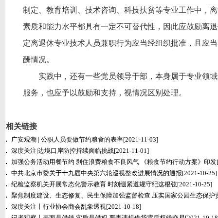
制定、教育培训、技术咨询、科技扶贫等专业工作中，离
素质和能力水平都具有一定不可替代性，因此应鼓励离退
定离退休专业技术人员兼职行为应当经组织批准，且应当
酬情况。
实践中，还有一些党员领导干部，本身属于专业领域
服务，也应予以鼓励和支持，视情况区别处理。
相关链接
广安观潮 | 公职人员要做节约粮食的表率
[2021-11-03]
深度关注|边境口岸防控持续面临挑战
[2021-11-01]
加强公务活动用餐节约 刹住浪费粮食不良风气 《粮食节约行动方案》印发
中共北京市委关于十九届中央第六轮巡视整改进展情况的通报
[2021-10-25]
纪检监察机关开展常态化警示教育 时刻绷紧遵规守纪这根弦
[2021-10-25]
聚焦制度建设、生态修复、民生保障加强监督检查 压实国家公园生态保护
深度关注丨行业协会商会乱象透视
[2021-10-18]
记者观察丨表面是借钱 实质是借权 严查违规借贷背后权钱交易
[2021-10-18