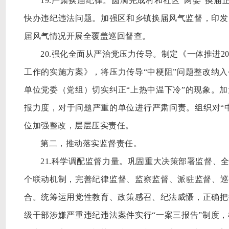
19.严肃换届纪律。圆满完成村和社区“两委”换届
快办违纪违法问题。加强区和乡镇换届风气监督，印发
届风气情况开展全覆盖巡回督查。
20.强化全面从严治党压力传导。制定《一体推进
工作的实施方案》，将压力传导“中梗阻”问题整改纳
单位党委（党组）切实纠正“上热中温下冷”的现象。
报力度，对于问题严重的单位进行严肃问责。组织对“中
位加强整改，层层压实责任。
第二，推动落实监督责任。
21.科学调配监督力量。巩固重大决策部署监督、
个联动机制，完善纪律监督、监察监督、派驻监督、巡
合。统筹运用党性教育、政策感召、纪法威慑，正确把
级干部涉嫌严重违纪违法案件实行“一案三报告”制度