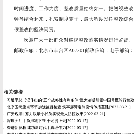
时间进度、工作力度、整改质量始终如一。把巡视整改
顿等结合起来，扎紧制度笼子，最大程度发挥整改综合
假整改的坚决问责。
欢迎广大干部群众对巡视整改落实情况进行监督。
邮政信箱：北京市丰台区A07301邮政信箱；电子邮箱：bjxszg@x
相关链接
习近平总书记作出的"五个战略性有利条件"重大论断引领中国号巨轮行稳
北京围绕重点环节加强监督检查 筑牢屏障遏制疫情传播蔓延
[2022-03-21]
广安观潮 | 努力以最小代价实现最大防控效果
[2022-03-21]
深度关注丨负担减下来 干劲提上去
[2022-03-17]
奋进新征程 建功新时代丨真理伟力
[2022-03-17]