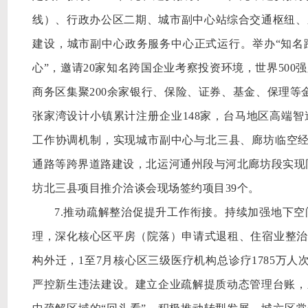
线）、行政办公区二期、城市副中心站综合交通枢纽、
建设，城市副中心政务服务中心正式运行。举办“知名
心”，邀请20家知名跨国企业考察投资环境，世界50
商务区集聚200余家银行、保险、证券、基金、保理等
张家湾设计小镇累计注册企业148家，台马地区高端
工作协调机制，实现城市副中心与北三县、廊坊临空经济
通路等跨界道路建设，北运河通州段与河北廊坊段实现
坊北三县项目推介洽谈会现场签约项目39个。
7.推动疏解整治促提升工作衔接。持续加强地下
理，深化核心区平房（院落）申请式退租、住宿业整治
构外迁，1至7月核心区三级医疗机构总诊疗1785万人
严控新生违法建设。建立企业疏解提质动态管理台账，