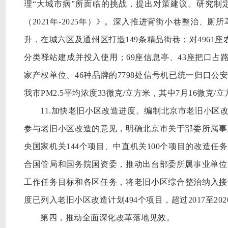
理“大城市病”所面临的挑战，提出对策建议。研究制
（2021年-2025年）》。深入推进背街小巷整治、
升，在城六区及通州区打造149条精品街巷；对4961
分类驿站建成并投入使用；69座信息亭、43座把口占
家产权单位、46种品牌的7798处信号机已统一归口公
我市PM2.5平均浓度33微克/立方米，其中7月16微克
11.加快老旧小区改造进度。编制北京市老旧小区
参与老旧小区改造的意见，明确北京市关于部委所属事
央国家机关144个项目、中直机关100个项目的改造
合国管局和国务院国资委，推动出台部委所属事业单位
工作任务目标和各区任务，将老旧小区综合整治纳入接诉
度已列入老旧小区改造计划494个项目，超过2017至2
第四，推动全面深化改革落地见效。