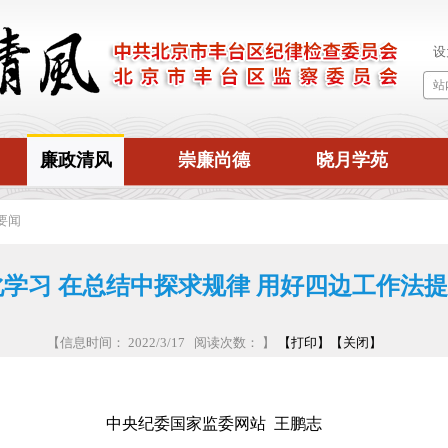
廉政清风
崇廉尚德
晓月学苑
要闻
学习 在总结中探求规律 用好四边工作法
【信息时间： 2022/3/17 阅读次数：
】
【打印】
【关闭】
中央纪委国家监委网站 王鹏志