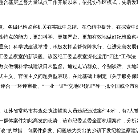
整合基层监督力量试点工作开展以来，依托协作区模式，先后发现
。各级纪检监察机关在实践中总结、在总结中提升、在探索中
性特点的能力，更加科学、更加严密、更加有效地做好纪检监察
重庆）科学城建设举措，积极发挥监督保障执行、促进完善发展
工委监察室的新课题。该区纪工委监察室深化运用“四边”工作法
做实做细科学城建设日常监督。通过走访群众、个别谈话、实地
式主义、官僚主义问题典型表现，在此基础上制定《关于服务保
评合一”环评审批、“一业一证”“交地即领证”等一批全国或全市
苏省常熟市共查处执法辅助人员违纪违法案件48件，有7人
一群体案件如此高发的态势，该市纪委监委全面梳理案件，分析
下改”的举措，向案件多发、问题较为突出的乡镇下发纪检监察建