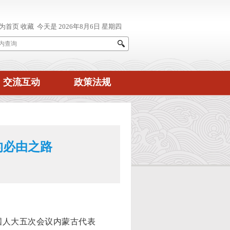
交流互动
政策法规
的必由之路
人大五次会议内蒙古代表