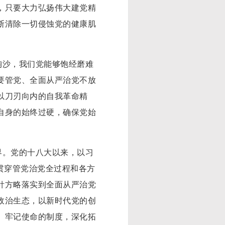
，只要大力弘扬伟大建党精
断清除一切侵蚀党的健康肌
沙，我们党能够饱经磨难
要管党、全面从严治党不放
以刀刃向内的自我革命精
自身的始终过硬，确保党始
。党的十八大以来，以习
贯穿管党治党全过程和各方
针方略落实到全面从严治党
政治生态，以新时代党的创
、牢记使命的制度，深化拓