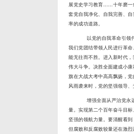
展党史学习教育……十年磨一
套党自我净化、自我完善、自
率的成功道路。
以党的自我革命引领伟大
我们党团结带领人民进行革命
能无往而不胜。进入新时代，
伟大斗争。决胜全面建成小康
旗在大战大考中高高飘扬，党
风雨袭来时，党的坚强领导、
增强全面从严治党永远在
量。实现第二个百年奋斗目标
坚强的领航力量。要清醒看到
但腐败和反腐败较量还在激烈