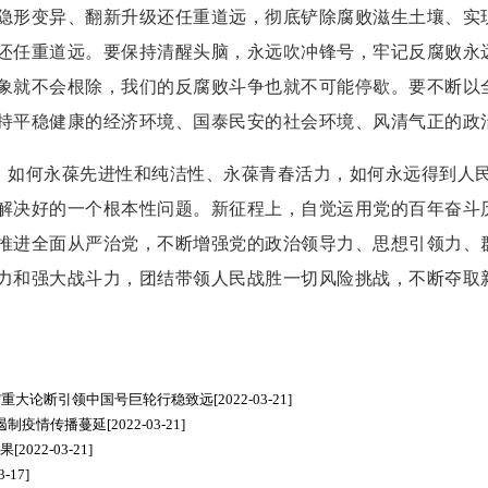
隐形变异、翻新升级还任重道远，彻底铲除腐败滋生土壤、实
还任重道远。要保持清醒头脑，永远吹冲锋号，牢记反腐败永
象就不会根除，我们的反腐败斗争也就不可能停歇。要不断以
持平稳健康的经济环境、国泰民安的社会环境、风清气正的政
何永葆先进性和纯洁性、永葆青春活力，如何永远得到人民
解决好的一个根本性问题。新征程上，自觉运用党的百年奋斗
推进全面从严治党，不断增强党的政治领导力、思想引领力、
力和强大战斗力，团结带领人民战胜一切风险挑战，不断夺取
"重大论断引领中国号巨轮行稳致远
[2022-03-21]
遏制疫情传播蔓延
[2022-03-21]
效果
[2022-03-21]
3-17]