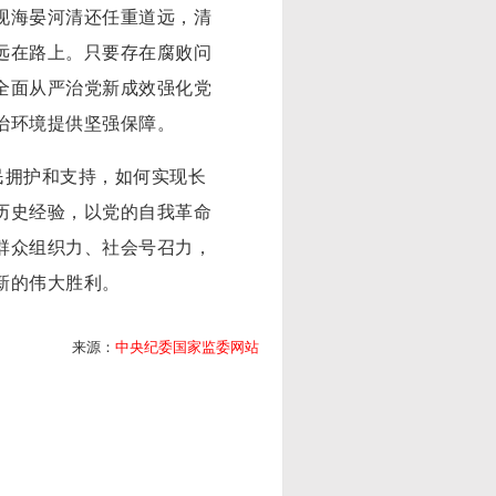
现海晏河清还任重道远，清
远在路上。只要存在腐败问
全面从严治党新成效强化党
治环境提供坚强保障。
拥护和支持，如何实现长
历史经验，以党的自我革命
群众组织力、社会号召力，
新的伟大胜利。
来源：
中央纪委国家监委网站