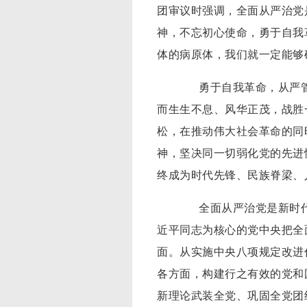
团审议时强调，全面从严治党
神，不忘初心使命，勇于自我
体的病原体，我们就一定能够
勇于自我革命，从严管党
而生生不息、风华正茂，战胜
松，在推动伟大社会革命的同
神，坚决同一切弱化党的先进
终成为时代先锋、民族脊梁、
全面从严治党是新时代党
近平同志为核心的党中央把全
面。从实施中央八项规定改进
各方面，构建行之有效的党和
新理论武装全党、巩固全党团