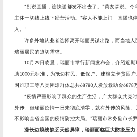
别说直播，连快递都发不出去了。
黄友森说。今
“
”
主体一切线上线下经营活动。
客人不能上门，直播也
“
入。
”
许多外地从业者选择离开瑞丽另谋出路，而当地人
瑞丽居民的迫切需求。
月
日凌晨，瑞丽市举行新闻发布会，介绍近期
10
29
助
元标准，为抵边村民、低保户、建档立卡贫困户
1000
困难职工等八类困难群体总共
人发放救助金
68780
6878
疫情严重影响了群众的生产生活，广大群众共克
“
外传。但瑞丽疫情一日未彻底清零，就有外传的风险。
不影响全省全国的疫情防控大局。
瑞丽市常务副市长
”
漫长边境线缺乏天然屏障，瑞丽面临巨大防疫压力