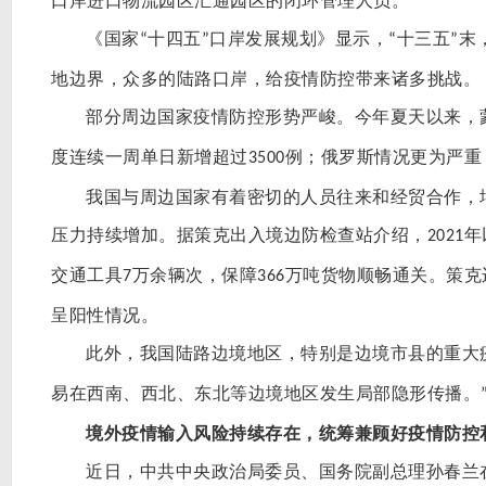
口岸进口物流园区汇通园区的闭环管理人员。
《国家
十四五
口岸发展规划》显示，
十三五
末
“
”
“
”
地边界，众多的陆路口岸，给疫情防控带来诸多挑战。
部分周边国家疫情防控形势严峻。今年夏天以来，
度连续一周单日新增超过
例；俄罗斯情况更为严重
3500
我国与周边国家有着密切的人员往来和经贸合作，
压力持续增加。据策克出入境边防检查站介绍，
年
2021
交通工具
万余辆次，保障
万吨货物顺畅通关。策克
7
366
呈阳性情况。
此外，我国陆路边境地区，特别是边境市县的重大
易在西南、西北、东北等边境地区发生局部隐形传播。
境外疫情输入风险持续存在，统筹兼顾好疫情防控
近日，中共中央政治局委员、国务院副总理孙春兰