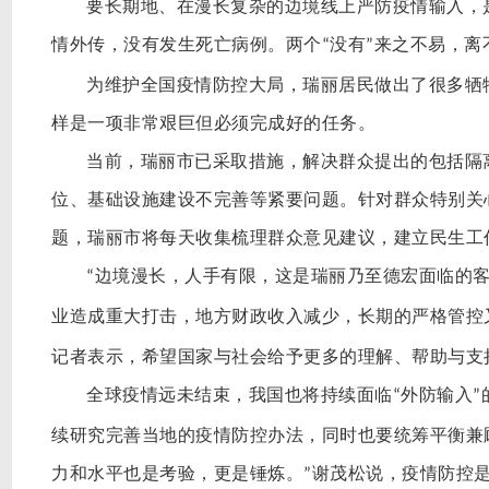
要长期地、在漫长复杂的边境线上严防疫情输入，
情外传，没有发生死亡病例。两个
没有
来之不易，离
“
”
为维护全国疫情防控大局，瑞丽居民做出了很多牺
样是一项非常艰巨但必须完成好的任务。
当前，瑞丽市已采取措施，解决群众提出的包括隔
位、基础设施建设不完善等紧要问题。针对群众特别关
题，瑞丽市将每天收集梳理群众意见建议，建立民生工
边境漫长，人手有限，这是瑞丽乃至德宏面临的
“
业造成重大打击，地方财政收入减少，长期的严格管控
记者表示，希望国家与社会给予更多的理解、帮助与支
全球疫情远未结束，我国也将持续面临
外防输入
“
”
续研究完善当地的疫情防控办法，同时也要统筹平衡兼
力和水平也是考验，更是锤炼。
谢茂松说，疫情防控
”