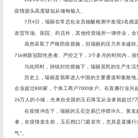
2021
3
29
1
疫情源头高度疑似从缅甸输入。
月
日，瑞丽在常态化全员核酸检测中发现
名感
7
4
3
农贸市场、医院、药店外，其他经营场所一律停业，全
虽然采取了严格防疫措施，但瑞丽的压力并未减轻
例新冠阳性患者。严控之下，
个多月的时间内，疫
716
3
与此同时，持续封控措施下，瑞丽居民的生产生活
历史上，瑞丽是翡翠进入中国的主要通道和集散地
企业超过
家，个体工商户
余户。在直播行业兴
800
7000
万人的小城，光来自全国的玉石珠宝从业者就超过
26
7
在疫情冲击下，瑞丽的玉石交易已停摆许久。黄友
者，在疫情发生前，玉石档口门庭若市，尤其是直播行
气
。
”