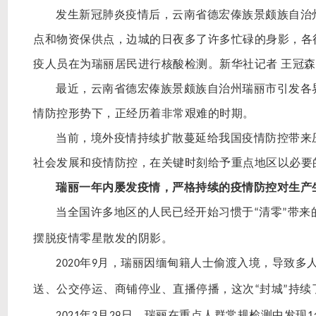
发生新冠肺炎疫情后，云南省德宏傣族景颇族自治
点和物资保供点，边城的日夜多了许多忙碌的身影，各
疫人员在为瑞丽居民进行核酸检测。新华社记者
王冠森
最近，云南省德宏傣族景颇族自治州瑞丽市引发各
情防控形势下，正经历着非常艰难的时期。
当前，境外疫情持续扩散蔓延给我国疫情防控带来
社会发展和疫情防控，在关键时刻给予重点地区以必要
瑞丽一年内屡发疫情，严格持续的疫情防控对生产
当全国许多地区的人民已经开始习惯于
清零
带来
“
”
摆脱疫情零星散发的阴影。
年
月，瑞丽因缅甸籍人士偷渡入境，导致多
2020
9
送、公交停运、商铺停业、直播停播，这次
封城
持续
“
”
年
月
日，瑞丽在重点人群常规检测中发现