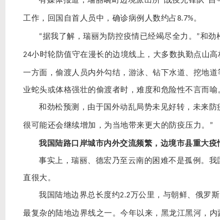
“
”
工作，回国自首人员中，确诊病例人数约占
。
8.7%
据我了解，瑞丽为防控疫情已经竭尽全力。
和劲
“
”
小时轮防值守在漫长的边境线上，大多数执勤点山高
24
一方面，偷渡人员内外勾结，游泳、钻下水道、挖地道
业蛇头或体格强壮的偷渡者时，难度和危险性不言而喻
和劲松预测，由于国外动乱局势未见好转，未来防
很可能还会继续增加，为当地带来更大的防疫压力。
”
我国陆路口岸城市内外交流频繁，边境市县重大疫
事实上，瑞丽、德宏乃至云南的困难不是孤例。我
直很大。
我国陆地边界总长度约
万公里，与朝鲜、俄罗斯
2.2
最复杂的陆地边界线之一。今年以来，黑龙江黑河，内