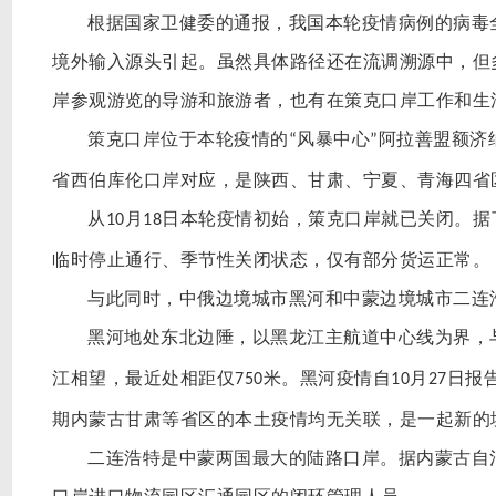
根据国家卫健委的通报，我国本轮疫情病例的病毒
境外输入源头引起。虽然具体路径还在流调溯源中，但
岸参观游览的导游和旅游者，也有在策克口岸工作和生
策克口岸位于本轮疫情的
风暴中心
阿拉善盟额济
“
”
省西伯库伦口岸对应，是陕西、甘肃、宁夏、青海四省
从
月
日本轮疫情初始，策克口岸就已关闭。据
10
18
临时停止通行、季节性关闭状态，仅有部分货运正常。
与此同时，中俄边境城市黑河和中蒙边境城市二连
黑河地处东北边陲，以黑龙江主航道中心线为界，
江相望，最近处相距仅
米。黑河疫情自
月
日报
750
10
27
期内蒙古甘肃等省区的本土疫情均无关联，是一起新的
二连浩特是中蒙两国最大的陆路口岸。据内蒙古自