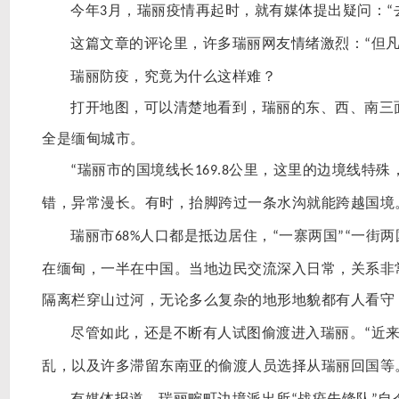
今年
月，瑞丽疫情再起时，就有媒体提出疑问：
3
“
这篇文章的评论里，许多瑞丽网友情绪激烈：
但
“
瑞丽防疫，究竟为什么这样难？
打开地图，可以清楚地看到，瑞丽的东、西、南三
全是缅甸城市。
瑞丽市的国境线长
公里，这里的边境线特殊
“
169.8
错，异常漫长。有时，抬脚跨过一条水沟就能跨越国境
瑞丽市
人口都是抵边居住，
一寨两国
一街两
68%
“
”“
在缅甸，一半在中国。当地边民交流深入日常，关系非
隔离栏穿山过河，无论多么复杂的地形地貌都有人看守
尽管如此，还是不断有人试图偷渡进入瑞丽。
近
“
乱，以及许多滞留东南亚的偷渡人员选择从瑞丽回国等
有媒体报道，瑞丽畹町边境派出所
战疫先锋队
自