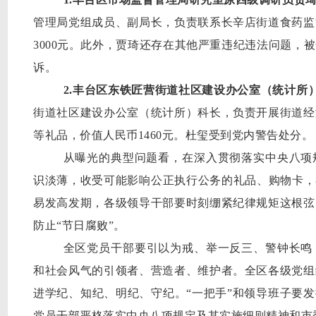
管理局党组成员、副局长，负责联系长辛店街道食药监
3000元。此外，贾琦还存在其他严重违纪违法问题，
诉。
2.丰台区东铁匠营街道社区建设办公室（统计所
街道社区建设办公室（统计所）科长，负责开展街道经
等礼品，价值人民币1460元。杜玺受到党内警告处分。
从曝光的典型问题看
，在深入贯彻落实中央八项
识淡薄，收受可能影响公正执行公务的礼品、购物卡，
易发高发期
，各级领导干部要时刻绷紧纪律规矩这根弦
防止
“节日腐败”
。
全区党员干部要
引以为戒
、
举一反三、
警钟长鸣
和社会风气的引领者、营造者、维护者。
全区各级党组
进
学纪、知纪、明纪、守纪。
“一把手”和领导班子要发
党员干部严格落实中央八项规定及其实施细则精神和市