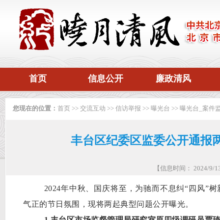
首页
信息公开
廉政清风
您现在的位置：
首页
>>
交流互动
>>
信访举报
>>
曝光台
>>
曝光台_案件
丰台区纪委区监委公开通报
【信息时间： 2024/9
202
4
年
中秋、国庆将至，为驰而不息纠
“四风”
气正
的
节日氛围，现将
两
起典型问题公开曝光。
1.丰台区市场监督管理局研究室原四级调研员贾