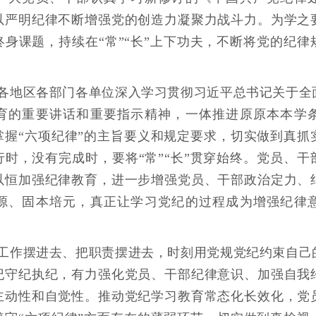
以严明纪律不断增强党的创造力凝聚力战斗力。为学之
身课题，持续在“常”“长”上下功夫，不断将党的纪
地区各部门各单位深入学习贯彻习近平总书记关于全
育的重要讲话和重要指示精神，一体推进原原本本学
掌握“六项纪律”的主旨要义和规定要求，切实做到真抓
时，没有完成时，要将“常”“长”贯穿始终。党员、
以恒加强纪律教育，进一步增强党员、干部政治定力、
源、固本培元，真正让学习党纪的过程成为增强纪律
作摆进去、把职责摆进去，时刻用党规党纪约束自己
纪守纪执纪，有力强化党员、干部纪律意识、加强自我
主动性和自觉性。推动党纪学习教育常态化长效化，党