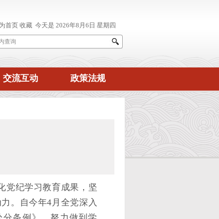
交流互动
政策法规
化党纪学习教育成果，坚
动力。自今年
4
月全党深入
处分条例》，努力做到学