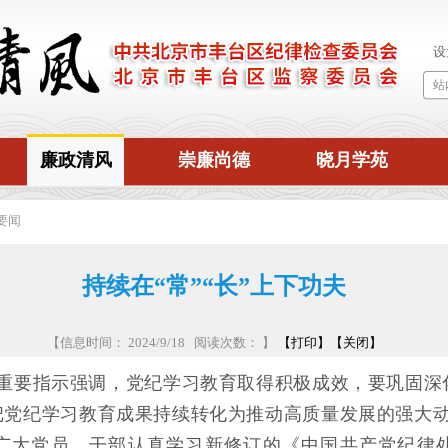
廉政清风
崇廉尚德
晓月学苑
要闻
持续在“常”“长”上下功夫
【信息时间： 2024/9/18 阅读次数：
】
【打印】
【关闭】
重要指示强调，党纪学习教育取得积极成效，要巩固深
把党纪学习教育成果持续转化为推动高质量发展的强大
广大党员、干部认真学习新修订的《中国共产党纪律