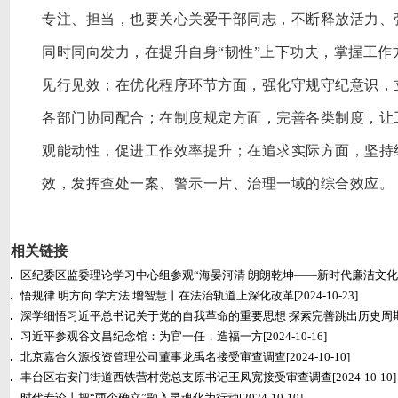
专注、担当，也要关心关爱干部同志，不断释放活力、
同时同向发力，在提升自身
“韧性”上下功夫，掌握工
见行见效；在优化程序环节方面，强化守规守纪意识，
各部门协同配合；在制度规定方面，完善各类制度，让
观能动性，促进工作效率提升；在追求实际方面，坚持
效，发挥查处一案、警示一片、治理一域的综合效应。
相关链接
区纪委区监委理论学习中心组参观“海晏河清 朗朗乾坤——新时代廉洁文化
悟规律 明方向 学方法 增智慧丨在法治轨道上深化改革
[2024-10-23]
深学细悟习近平总书记关于党的自我革命的重要思想 探索完善跳出历史周
习近平参观谷文昌纪念馆：为官一任，造福一方
[2024-10-16]
北京嘉合久源投资管理公司董事龙禹名接受审查调查
[2024-10-10]
丰台区右安门街道西铁营村党总支原书记王凤宽接受审查调查
[2024-10-10]
时代专论丨把“两个确立”融入灵魂化为行动
[2024-10-10]