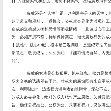
打”的社会风气和态度，遏制不良风气、压缩腐败滋长
腐败还是个人性问题。趋利避害是人的天性，但
败了道义和规则，一遇机会，公权就会异化为谋私的工
造成的道德感失衡和恐惧等消极情绪，一旦达成心理上
为，必须严惩不贷，持续保持高压，增大腐败行为的成
中贼难”。破心中贼，根本是三观问题，是遵纪守法问
砺意志、敬畏纪法，久久为功，才能习惯成自然，内无
矩”。
腐败的实质是公权私用、以权谋私。权力是极度
权力交换的诱惑即在于此。对权力的腐蚀既有来自掌权者
在，利即随之”，追逐权力谋利者如蛆附骨，无处不在
的权力必会异化，绝对的权力绝对产生腐败。关键要把
咎，确保公权姓公、公权为公。只要有权力，腐败滋生