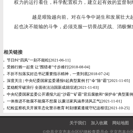
权力的运行看住，科学配置权力，建立起有效的监督制
越是艰险越向前。对在斗争中诞生和发展壮大起
起也决不能输的斗争，必须克服一切畏战厌战、消极懈
相关链接
节日纠“四风”一刻不能松
[2021-06-11]
受贿行贿一起查 让"围猎者"寸步难行
[2018-08-04]
不折不扣落实好总书记重要指示精神，一查到底
[2018-07-24]
深度关注 | 中央纪委国家监委通报6起典型案例 打“伞”除“霸”
[2021-11-05]
桨稳舵牢破浪行 全面依法治国新成就综述
[2021-11-03]
中央纪委国家监委公开通报六起“沙霸”“矿霸”背后腐败和“保护伞”典型案
一体推进不敢腐不能腐不想腐 以廉洁家风涵养清风正气
[2021-11-01]
纪检监察机关开展常态化警示教育 时刻绷紧遵规守纪这根弦
[2021-10-25]