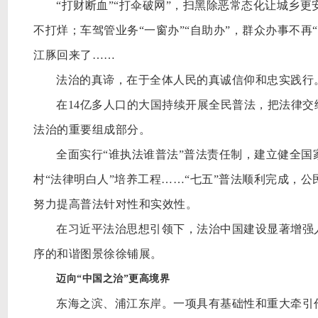
“打财断血”“打伞破网”，扫黑除恶常态化让城乡更
不打烊；车驾管业务“一窗办”“自助办”，群众办事不再
江豚回来了……
法治的真谛，在于全体人民的真诚信仰和忠实践行
在
14亿多人口的大国持续开展全民普法，把法律
法治的重要组成部分。
全面实行
“谁执法谁普法”普法责任制，建立健全
村“法律明白人”培养工程……“七五”普法顺利完成，
努力提高普法针对性和实效性。
在习近平法治思想引领下，法治中国建设显著增强
序的和谐图景徐徐铺展。
迈向
“中国之治”更高境界
东海之滨、浦江东岸。一项具有基础性和重大牵引