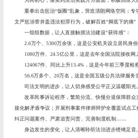
为民初心，落实到法治实践方方面面，积极回应人
重拳出击惩治
“饭圈”乱象，营造清朗网络空间；专
文严惩涉窨井盖违法犯罪行为，破解百姓“脚底下的痛
一组组数据，让人直接触摸法治建设
“获得感”：
2.6万个、5300万余张，这是公安机关设立居
1080万件、24.5亿公里，这是去年全国法院接
124067件、同比上升13.4%，这是今年前三季
56.6万多个、20万名，这是全国五级公共法律服
司法文明的进步，让人切身感受公平正义温暖阳光
改革民事诉讼程序，繁简分流、快慢分道保障群众
接化解矛盾争议；开展刑事案件律师辩护全覆盖试点工
纠正问题案件、严肃追责问责、完善制度机制
……
身边发生的变化，让人清晰聆听法治进步铿锵足音