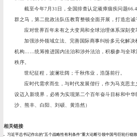
截至今年
7月31日，全国排查认定顽瘴痼疾问题66
群之马，第二批政法队伍教育整顿全面开展，打造忠诚
应对世界百年未有之大变局和全球治理体系深刻变
加强涉外领域立法、完善国际商事纠纷多元化解决
机构
……统筹推进国内法治和涉外法治，积极参与全球
秩序。
世纪征程，波澜壮阔；千秋伟业，浩荡前行。
应时代需求而生，与时代发展偕行，作为马克思主
设迈入新境界，必将为实现第二个百年奋斗目标和中华
沙、熊丰、白阳、刘硕、黄浩然）
相关链接
习近平总书记作出的"五个战略性有利条件"重大论断引领中国号巨轮行稳