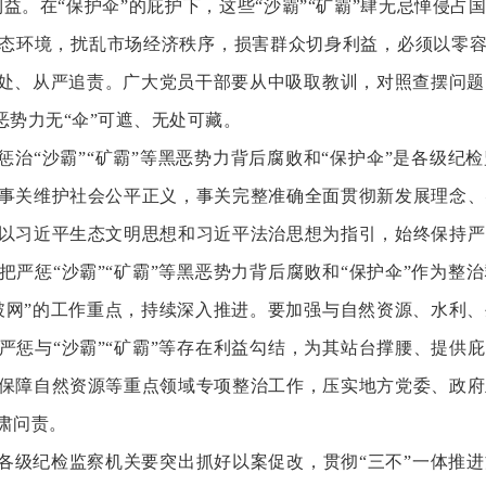
利益。在“保护伞”的庇护下，这些“沙霸”“矿霸”肆无忌惮侵占
态环境，扰乱市场经济秩序，损害群众切身利益，必须以零容忍
查处、从严追责。广大党员干部要从中吸取教训，对照查摆问
黑恶势力无“伞”可遮、无处可藏。
惩治
“沙霸”“矿霸”等黑恶势力背后腐败和“保护伞”是各级纪
事关维护社会公平正义，事关完整准确全面贯彻新发展理念、
以习近平生态文明思想和习近平法治思想为指引，始终保持严
把严惩“沙霸”“矿霸”等黑恶势力背后腐败和“保护伞”作为整
破网”的工作重点，持续深入推进。要加强与自然资源、水利
严惩与“沙霸”“矿霸”等存在利益勾结，为其站台撑腰、提供庇
保障自然资源等重点领域专项整治工作，压实地方党委、政府
肃问责。
各级纪检监察机关要突出抓好以案促改，贯彻
“三不”一体推