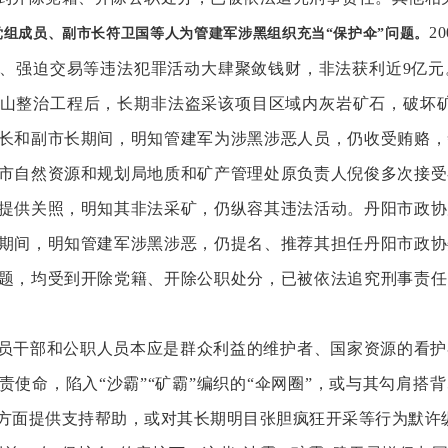
2
党组成员、副市长符卫国等人为管建军涉黑组织充当
“保护伞”问题。
、强迫交易等违法犯罪活动大肆聚敛钱财，非法获利近9亿元。
山整治工程后，长期非法盗采该项目区域内灰岩矿石，破坏矿
长和副市长期间，明知管建军为涉黑涉恶人员，仍收受贿赂，
市自然资源和规划局地质和矿产管理处原负责人倪俊多次接受
提供关照，明知其非法采矿，仍纵容其违法活动。丹阳市政协
期间，明知管建军涉黑涉恶，仍提名、推荐其担任丹阳市政协
题，均受到开除党籍、开除公职处分，已被依法追究刑事责任
员干部和公职人员本应是群众利益的维护者、国家资源的看护
责使命，陷入
“沙霸”“矿霸”编织的“伞网圈”，或与其勾肩
方面提供支持帮助，或对其长期明目张胆疯狂开采等行为默许