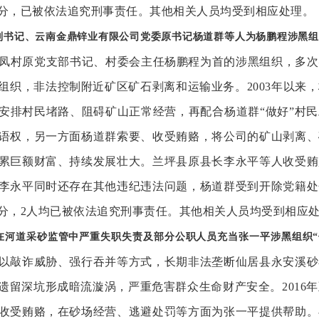
分，已被依法追究刑事责任。其他相关人员均受到相应处理。
副书记、云南金鼎锌业有限公司党委原书记杨道群等人为杨鹏程涉黑组
镇金凤村原党支部书记、村委会主任杨鹏程为首的涉黑组织，多
组织，非法控制附近矿区矿石剥离和运输业务。2003年以来
安排村民堵路、阻碍矿山正常经营，再配合杨道群“做好”村
语权，另一方面杨道群索要、收受贿赂，将公司的矿山剥离、
累巨额财富、持续发展壮大。兰坪县原县长李永平等人收受贿
李永平同时还存在其他违纪违法问题，杨道群受到开除党籍处
分，2人均已被依法追究刑事责任。其他相关人员均受到相应
在河道采砂监管中严重失职失责及部分公职人员充当张一平涉黑组织
以敲诈威胁、强行吞并等方式，长期非法垄断仙居县永安溪砂
留深坑形成暗流漩涡，严重危害群众生命财产安全。2016年至
收受贿赂，在砂场经营、逃避处罚等方面为张一平提供帮助。