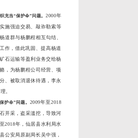
2000年
织充当
“保护伞”问题。
次实施强迫交易、敲诈勒索等
，杨道群与杨鹏程相互勾结、
民工作，借此巩固、提高杨道
矿石运输等盈利业务交给杨
赂，为杨鹏程公司经营、项
分、被取消退休待遇，李永
处理。
2009年至2018
“保护伞”问题。
石开采，盗采滥挖，导致河
2018年，仙居县水利局水
县公安局原副局长吴中强，