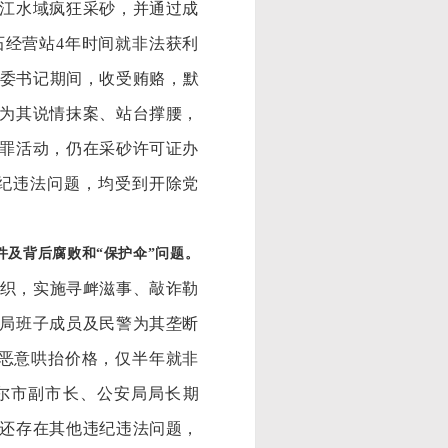
江水域疯狂采砂，并通过成
经营站4年时间就非法获利
、市委书记期间，收受贿赂，默
为其说情抹案、站台撑腰，
罪活动，仍在采砂许可证办
纪违法问题，均受到开除党
件及背后腐败和
“保护伞”问题。
组织，实施寻衅滋事、敲诈勒
安局班子成员及民警为其垄断
恶意哄抬价格，仅半年就非
淖尔市副市长、公安局局长期
还存在其他违纪违法问题，