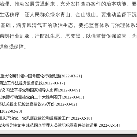
治理、推动发展贯通起来，充分发挥查办案件的治本功能。要
生活秩序，还人民群众绿水青山、金山银山。要推动监督下沉
政基础，涵养风清气正的政治生态。要把监督体系与治理体系
遏制行业乱象，严防乱生恶、恶变黑，以强监督促强监管，为
供坚强保障。
"重大论断引领中国号巨轮行稳致远
[2022-03-21]
好四边工作法提升监督质效
[2022-03-17]
议 习近平等党和国家领导人出席
[2022-03-09]
以实际行动迎接党的二十大胜利召开
[2022-03-03]
察机关提出纪检监察建议9.9万份
[2022-03-02]
[2022-02-28]
面从严治党、党风廉政建设和反腐败工作
[2022-02-18]
法指导性文件 规范国企管理人员渎职犯罪案件法律适用
[2022-02-14]