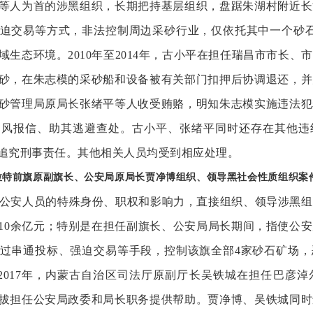
等人为首的涉黑组织，长期把持基层组织，盘踞朱湖村附近长
迫交易等方式，非法控制周边采砂行业，仅依托其中一个砂石
流域生态环境。2010年至2014年，古小平在担任瑞昌市市长
砂，在朱志模的采砂船和设备被有关部门扣押后协调退还，并
砂管理局原局长张绪平等人收受贿赂，明知朱志模实施违法犯
通风报信、助其逃避查处。古小平、张绪平同时还存在其他违
追究刑事责任。其他相关人员均受到相应处理。
拉特前旗原副旗长、公安局原局长贾净博组织、领导黑社会性质组织案
博利用公安人员的特殊身份、职权和影响力，直接组织、领导涉黑
10余亿元；特别是在担任副旗长、公安局局长期间，指使公
过串通投标、强迫交易等手段，控制该旗全部4家砂石矿场，
年至2017年，内蒙古自治区司法厅原副厅长吴铁城在担任巴彦
拔担任公安局政委和局长职务提供帮助。贾净博、吴铁城同时