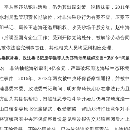
一平从事违法犯罪活动，仍为其出谋划策、说情抹案，2011
水利局监管职责长期缺位，对非法采砂行为有案不查、压案不
组书记、局长王志海还滥用职权、收受砂场干股分红。赵中海
（后调至国有企业工作）受到开除党籍处分、被解除劳动合同
已被依法追究刑事责任。其他相关人员均受到相应处理。
县委原常委、政法委书记庞学强等人为郑琦涉黑组织充当
“保护伞”问
名，非法抽挖海砂获利9亿余元，严重破坏周边海域生态环境
事件，2016年、2018年两次被中央环保督察组通报，并被中
任合浦县委常委、政法委书记期间，明知郑琦长期存在非法行为
方面为其提供帮助，扫黑除恶专项斗争开始后仍与郑琦沆瀣一
山口镇党委原书记廖锡武，收受贿赂，帮助郑琦打压竞争对手
将该镇落实中央环保督察反馈意见整改报告交郑琦审阅后才上
到开除党籍、开除公职处分，已被依法追究刑事责任。其他相