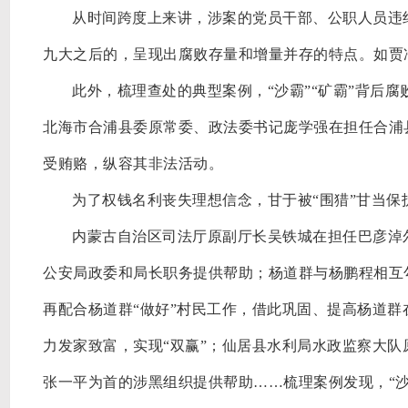
从时间跨度上来讲，涉案的党员干部、公职人员违
九大之后的，呈现出腐败存量和增量并存的特点。如贾
此外，梳理查处的典型案例，
“沙霸”“矿霸”背后
北海市合浦县委原常委、政法委书记庞学强在担任合浦
受贿赂，纵容其非法活动。
为了权钱名利丧失理想信念，甘于被
“围猎”甘当保
内蒙古自治区司法厅原副厅长吴铁城在担任巴彦淖
公安局政委和局长职务提供帮助；杨道群与杨鹏程相互
再配合杨道群“做好”村民工作，借此巩固、提高杨道
力发家致富，实现“双赢”；仙居县水利局水政监察大
张一平为首的涉黑组织提供帮助……梳理案例发现，“沙霸