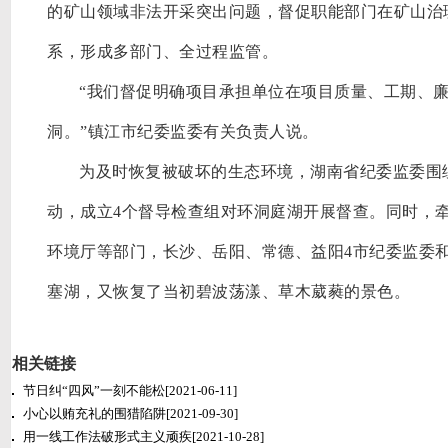
的矿山领域非法开采突出问题，督促职能部门在矿山治
系，形成多部门、全过程监管。
“我们督促明确项目承担单位在项目质量、工期、
洞。”镇江市纪委监委有关负责人说。
为及时恢复被破坏的生态环境，湖南省纪委监委围
动，成立4个督导检查组对环洞庭湖开展督查。同时，牵
环境厅等部门，长沙、岳阳、常德、益阳4市纪委监委
塞湖，又恢复了当初碧波荡漾、草木葳蕤的景色。
相关链接
节日纠“四风”一刻不能松
[2021-06-11]
小心以贿充礼的围猎陷阱
[2021-09-30]
用一线工作法破形式主义顽疾
[2021-10-28]