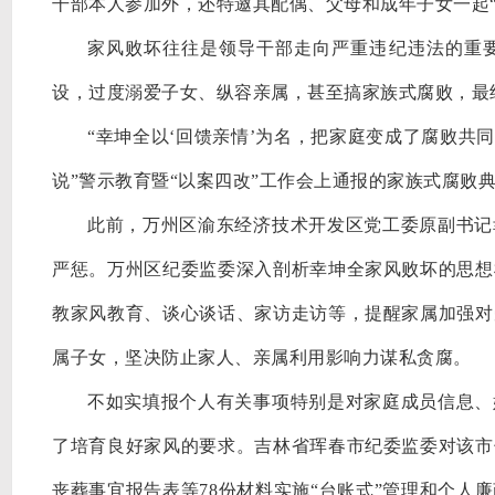
干部本人参加外，还特邀其配偶、父母和成年子女一起
家风败坏往往是领导干部走向严重违纪违法的重
设，过度溺爱子女、纵容亲属，甚至搞家族式腐败，最
“幸坤全以‘回馈亲情’为名，把家庭变成了腐败共
说”警示教育暨“以案四改”工作会上通报的家族式腐败
此前，万州区渝东经济技术开发区党工委原副书记
严惩。万州区纪委监委深入剖析幸坤全家风败坏的思想
教家风教育、谈心谈话、家访走访等，提醒家属加强对
属子女，坚决防止家人、亲属利用影响力谋私贪腐。
不如实填报个人有关事项特别是对家庭成员信息、
了培育良好家风的要求。吉林省珲春市纪委监委对该市
丧葬事宜报告表等
78份材料实施“台账式”管理和个