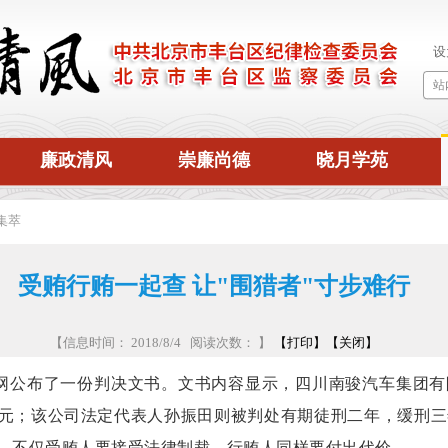
廉政清风
崇廉尚德
晓月学苑
集萃
受贿行贿一起查 让"围猎者"寸步难行
【信息时间： 2018/8/4 阅读次数：
】
【打印】
【关闭】
公布了一份判决文书。文书内容显示，四川南骏汽车集团有
元；该公司法定代表人孙振田则被判处有期徒刑二年，缓刑三
，不仅受贿人要接受法律制裁，行贿人同样要付出代价。