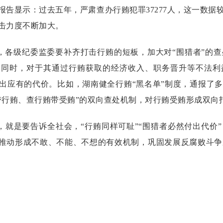
告显示：过去五年，严肃查办行贿犯罪37277人，这一数据较
击力度不断加大。
级纪委监委要补齐打击行贿的短板，加大对“围猎者”的查
的同时，对于其通过行贿获取的经济收入、职务晋升等不法利
出应有的代价。比如，湖南健全行贿“黑名单”制度，通报了多
带行贿、查行贿带受贿”的双向查处机制，对行贿受贿形成双向
是要告诉全社会，“行贿同样可耻”“围猎者必然付出代价”
，推动形成不敢、不能、不想的有效机制，巩固发展反腐败斗