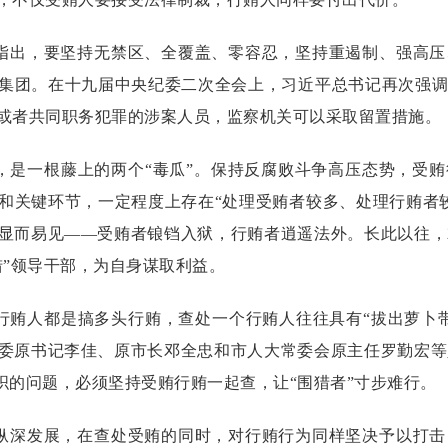
出，要坚持无禁区、全覆盖、零容忍，坚持重遏制、强高压
集团。在十九届中央纪委二次全会上，习近平总书记再次强调
或者共同职务犯罪的涉案人员，监察机关可以采取留置措施。
一根藤上的两个“毒瓜”。保持反腐败斗争高压态势，受贿
和关键环节，一定程度上存在“处理受贿者较多、处理行贿者
显而易见——受贿者锒铛入狱，行贿者逍遥法外。长此以往，
猎”领导干部，为自身谋取利益。
人都是搞多头行贿，查处一个行贿人往往具有“拔出萝卜带
委原书记李佳、原市长邓全忠和市人大常委会原主任罗勤宏等
交织的问题，必须坚持受贿行贿一起查，让“围猎者”寸步难行。
深发展，在查处受贿的同时，对行贿行为同样坚决予以打击