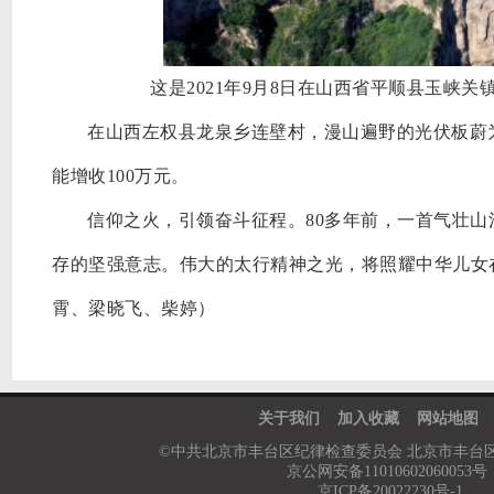
这是2021年9月8日在山西省平顺县玉峡
在山西左权县龙泉乡连壁村，漫山遍野的光伏板蔚
能增收100万元。
信仰之火，引领奋斗征程。
80多年前，一首气壮
存的坚强意志。伟大的太行精神之光，将照耀中华儿女
霄、梁晓飞、柴婷）