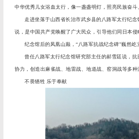
中华优秀儿女浴血太行，像一盏盏明灯，照亮民族奋斗
走进坐落于山西省长治市武乡县的八路军太行纪念
说，是中国共产党唤醒了广大民众，引导他们同日本侵
纪念馆后的凤凰山巅，
“八路军抗战纪念碑”巍然屹
曾任八路军太行纪念馆研究部主任的郝雪廷说，抗
协力，创造出麻雀战、地雷战、地道战、窑洞战等多种
不畏牺牲
乐于奉献