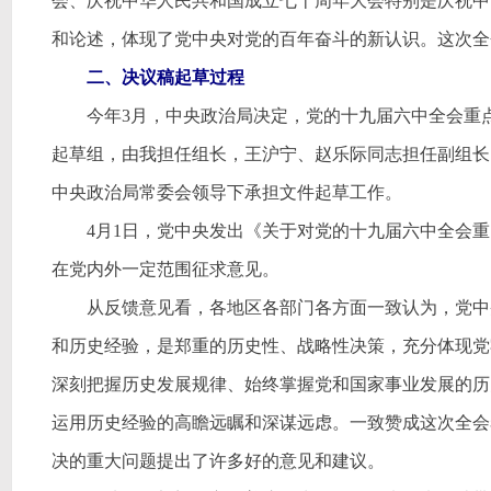
会、庆祝中华人民共和国成立七十周年大会特别是庆祝中
和论述，体现了党中央对党的百年奋斗的新认识。这次全
二、决议稿起草过程
今年
3月，中央政治局决定，党的十九届六中全会重
起草组，由我担任组长，王沪宁、赵乐际同志担任副组长
中央政治局常委会领导下承担文件起草工作。
4月1日，党中央发出《关于对党的十九届六中全会
在党内外一定范围征求意见。
从反馈意见看，各地区各部门各方面一致认为，党中央
和历史经验，是郑重的历史性、战略性决策，充分体现党
深刻把握历史发展规律、始终掌握党和国家事业发展的历
运用历史经验的高瞻远瞩和深谋远虑。一致赞成这次全会
决的重大问题提出了许多好的意见和建议。