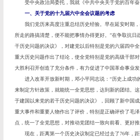
受中央政治局委托，我就《中共中央关于党的百年奋斗
一、关于党的十九届六中全会议题的考虑
我们党历来高度注重总结历史经验。早在延安时期，
所走的路搞清楚，便不能把事情办得更好。”在争取抗日战
干历史问题的决议》，对建党以后特别是党的六届四中全
重大历史问题作出了结论，使全党特别是党的高级干部对
大胜利召开创造了充分条件，有力促进了中国革命事业发
进入改革开放新时期，邓小平同志说：
“历史上成功
来制定方针政策，就能统一全党思想，达到新的团结。这样
于建国以来党的若干历史问题的决议》，回顾了新中国成
重大事件和重要人物作出了评价，特别是正确评价了毛泽
点，统一了全党思想，对推动党团结一致向前看、更好推
现在，距离第一个历史决议制定已经过去了
76年，