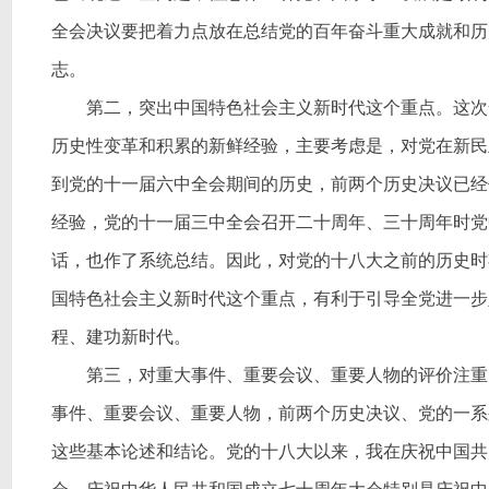
全会决议要把着力点放在总结党的百年奋斗重大成就和历
志。
第二，突出中国特色社会主义新时代这个重点。这次全
历史性变革和积累的新鲜经验，主要考虑是，对党在新民
到党的十一届六中全会期间的历史，前两个历史决议已经
经验，党的十一届三中全会召开二十周年、三十周年时党
话，也作了系统总结。因此，对党的十八大之前的历史时
国特色社会主义新时代这个重点，有利于引导全党进一步
程、建功新时代。
第三，对重大事件、重要会议、重要人物的评价注重同
事件、重要会议、重要人物，前两个历史决议、党的一系
这些基本论述和结论。党的十八大以来，我在庆祝中国共