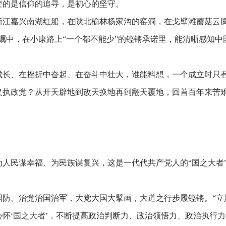
变的是信仰的追寻，是初心的坚守。
浙江嘉兴南湖红船，在陕北榆林杨家沟的窑洞，在戈壁滩蘑菇云
嘱中，在小康路上“一个都不能少”的铿锵承诺里，能清晰感知中
成长、在挫折中奋起、在奋斗中壮大，谁能料想，一个成立时只
义执政党？从开天辟地到改天换地再到翻天覆地，回首百年来苦
为人民谋幸福、为民族谋复兴，这是一代代共产党人的
“国之大者
。
国防、治党治国治军，大党大国大擘画，大道之行步履铿锵。
“
怀‘国之大者’，不断提高政治判断力、政治领悟力、政治执行力