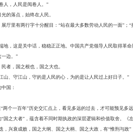
卷人，人民是阅卷人。”
目光的落点，始终在人民。
。展厅里有两行字十分醒目：
“站在最大多数劳动人民的一面”；
端端地，这是关中话，稳稳正正地。中国共产党领导人民取得革命
一边。”
。民者，国之根也，国之大也。
江山、守江山，守的是人民的心，为的是让人民过上好日子。”
的中国：
在“两个一百年”历史交汇点上，看见多远的过去，才可能预见多
的
“国之大者”，蕴含着不同时期执政的深层逻辑和价值取舍。《
迭，兴衰成败，国之大纲、国之大柄、国之大政，有“惟刑与政”，