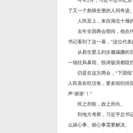
今年
2月，习近平总书记
了又一个彪炳史册的人间奇迹
人民至上，来自湖北十堰
去年全国两会期间，他在
书记看到了这一幕，“这位代表
从新生婴儿到步履蹒跚的
一场狂风暴雨、惊涛骇浪都阻
仍是在这次两会，
“下团
人民喜欢吃活鱼，要多组织供
声‘谢谢’！”
民之所盼，政之所向。
到地方考察，习近平总书
么操心事、烦心事需要解决。