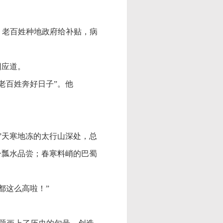
，老百姓种地政府给补贴，病
回应道。
老百姓奔好日子”。他
”天寒地冻的太行山深处，总
一瓢水品尝；春寒料峭的巴蜀
都这么高啦！”