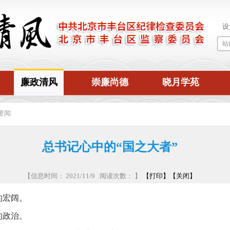
廉政清风
崇廉尚德
晓月学苑
要闻
总书记心中的“国之大者”
【信息时间： 2021/11/9 阅读次数：
】
【打印】
【关闭】
的宏阔。
的政治。