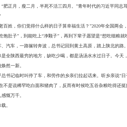
：
“肥正月，瘦二月，半死不活三四月。”青年时代的习近平同志
”
老百姓，你们觉得什么样的日子算幸福生活？”2020年全国两会
吃饱肚子”，到能吃上“净颗子”，再到下辈子愿望是“想吃细粮就
车、汽车，一路辗转奔波，总书记回到黄土高原，踏上陕北的路
林是全陕西最穷的地方，缺吃少喝，都是汤汤水水过日子。今天
貌焕然一新。
平总书记临时叫停了车，和劳作的乡亲们拉起话来。听乡亲说
“
现在不是说稀罕吃白面和猪肉了，反而有时候吃五谷杂粮吃得还挺
人感慨万千。
承载。