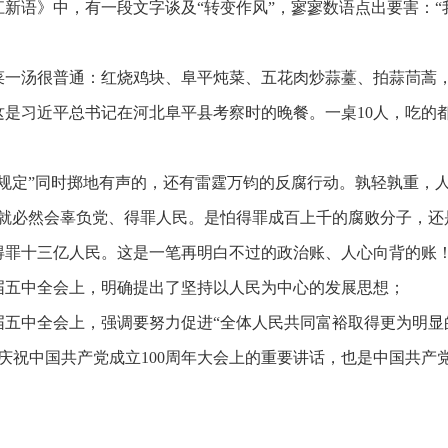
江新语》中，有一段文字谈及
“转变作风”，寥寥数语点出要害：
菜一汤很普通：红烧鸡块、阜平炖菜、五花肉炒蒜薹、拍蒜茼蒿
这是习近平总书记在河北阜平县考察时的晚餐。一桌
10人，吃的
项规定”同时掷地有声的，还有雷霆万钧的反腐行动。孰轻孰重，
，就必然会辜负党、得罪人民。是怕得罪成百上千的腐败分子，还
得罪十三亿人民。这是一笔再明白不过的政治账、人心向背的账！
十八届五中全会上，明确提出了坚持以人民为中心的发展思想；
十九届五中全会上，强调要努力促进“全体人民共同富裕取得更为明显
门。庆祝中国共产党成立100周年大会上的重要讲话，也是中国共