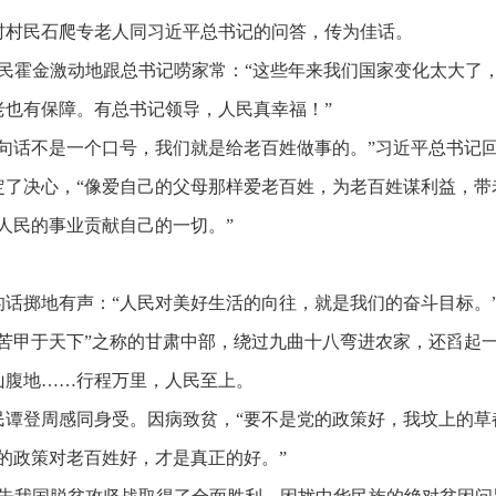
八洞村村民石爬专老人同习近平总书记的问答，传为佳话。
村民霍金激动地跟总书记唠家常：“这些年来我们国家变化太大了
老也有保障。有总书记领导，人民真幸福！”
这句话不是一个口号，我们就是给老百姓做事的。”习近平总书记
定了决心，
“像爱自己的父母那样爱老百姓，为老百姓谋利益，带
人民的事业贡献自己的一切。”
的话掷地有声：
“人民对美好生活的向往，就是我们的奋斗目标。
瘠苦甲于天下”之称的甘肃中部，绕过九曲十八弯进农家，还舀起
山腹地……行程万里，人民至上。
民谭登周感同身受。因病致贫，
“要不是党的政策好，我坟上的草
党的政策对老百姓好，才是真正的好。”