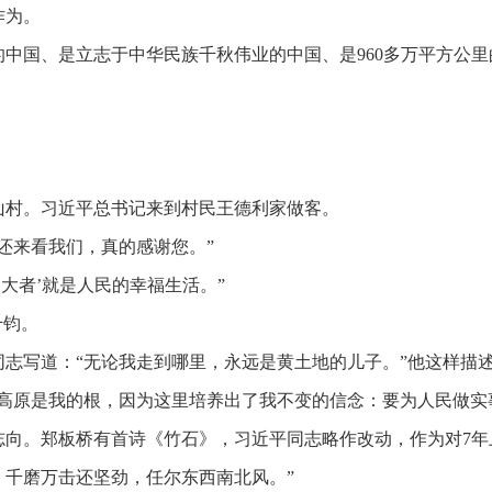
作为。
的中国、是立志于中华民族千秋伟业的中国、是
960多万平方公
：
山村。习近平总书记来到村民王德利家做客。
还来看我们，真的感谢您。”
之大者’就是人民的幸福生活。”
千钧。
同志写道：
“无论我走到哪里，永远是黄土地的儿子。”他这样描
高原是我的根，因为这里培养出了我不变的信念：要为人民做实
志向。郑板桥有首诗《竹石》，习近平同志略作改动，作为对
7
。千磨万击还坚劲，任尔东西南北风。”