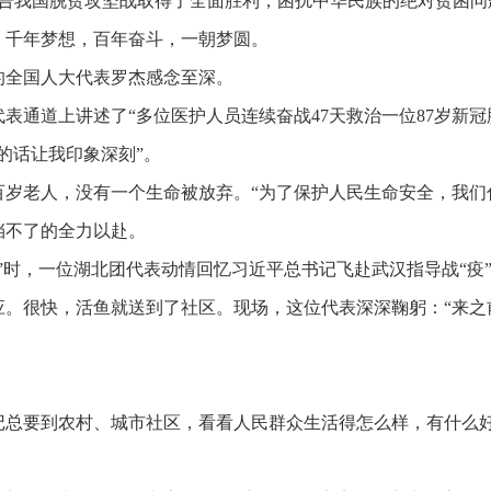
宣告我国脱贫攻坚战取得了全面胜利，困扰中华民族的绝对贫困问
。千年梦想，百年奋斗，一朝梦圆。
的全国人大代表罗杰感念至深。
代表通道上讲述了
“多位医护人员连续奋战47天救治一位87岁新
的话让我印象深刻”。
百岁老人，没有一个生命被放弃。
“为了保护人民生命安全，我们
挡不了的全力以赴。
组”时，一位湖北团代表动情回忆习近平总书记飞赴武汉指导战“疫
应。很快，活鱼就送到了社区。现场，这位代表深深鞠躬：“来之
记总要到农村、城市社区，看看人民群众生活得怎么样，有什么