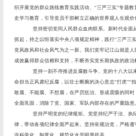
织开展党的群众路线教育实践活动、
“三严三实”专题教
史学习教育，引导党员干部树立正确的世界观人生观价
坚持密切党同人民群众血肉联系。新时代全面从
抓起，持之以恒落实中央八项规定精神，践行
“三严三
党风政风和社会风气为之一新。我们党牢记江山就是人
成效赢得群众信赖和支持，不断夯实党长期执政的政治
坚持一刻不停推进反腐败斗争。党的十八大以来
命担当正风肃纪反腐，以壮士断腕的决心意志“打虎”“拍
敢腐、不能腐、不想腐，在严厉惩治、形成震慑的同时
全面巩固，消除了党、国家、军队内部存在的严重隐患
坚持严明党的纪律规矩。党坚持纪严于法、执纪
律，带动各项纪律全面严起来。坚持依规治党，严格遵
设科学化、制度化、规范化水平明显提高。