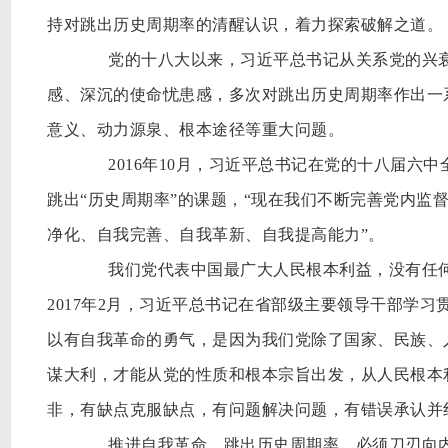
持对跳出历史周期率的清醒认识，着力探索破解之道。
党的十八大以来，习近平总书记从关系党的兴衰
感、深沉的使命忧患感，多次对跳出历史周期率作出一
意义、动力源泉、根本途径等重大问题。
2016年10月，习近平总书记在党的十八届
跳出“历史周期率”的课题，“现在我们不断完善党内监
净化、自我完善、自我革新、自我提高能力”。
我们党代表中国最广大人民根本利益，没有任何
2017年2月，习近平总书记在省部级主要领导干部学
以有自我革命的勇气，是因为我们党除了国家、民族、
谋大利，才能从党的性质和根本宗旨出发，从人民根本
非，有缺点克服缺点，有问题解决问题，有错误承认并
推进自我革命、跳出历史周期率，必须刀刃向内