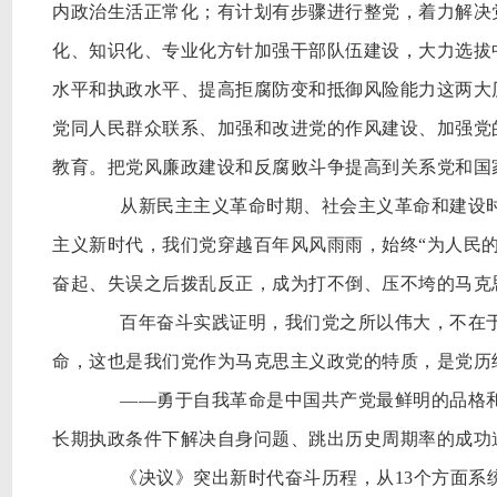
内政治生活正常化；有计划有步骤进行整党，着力解决
化、知识化、专业化方针加强干部队伍建设，大力选拔
水平和执政水平、提高拒腐防变和抵御风险能力这两大
党同人民群众联系、加强和改进党的作风建设、加强党
教育。把党风廉政建设和反腐败斗争提高到关系党和国
从新民主主义革命时期、社会主义革命和建设时
主义新时代，我们党穿越百年风风雨雨，始终
“为人民
奋起、失误之后拨乱反正，成为打不倒、压不垮的马克
百年奋斗实践证明，我们党之所以伟大，不在于
命，这也是我们党作为马克思主义政党的特质，是党历
——勇于自我革命是中国共产党最鲜明的品格
长期执政条件下解决自身问题、跳出历史周期率的成功
《决议》突出新时代奋斗历程，从
13个方面