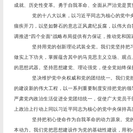
成就、历史性变革。勇于自我革命、全面从严治党是贯
党的十八大以来，以习近平同志为核心的党中央
痼疾开刀，以坚如磐石的意志正风肃纪反腐，以伟大自
调推进“四个全面”战略布局提供有力保证，推动党和
坚持用党的创新理论武装全党。我们党坚持把习
做实上下功夫，掌握蕴含其中的马克思主义立场、观点
的思想武器。坚持思想建党、理论强党，使全党始终保
坚决维护党中央权威和党的团结统一。我们党
的建设新的伟大工程，以一系列重要制度安排把党的领
严肃党内政治生活促进全党团结统一，促使广大党员干
上政治上行动上同以习近平同志为核心的党中央保持高
坚持把初心使命作为自我革命的动力源泉。党的
本动力。我们党把思想建设作为党的基础性建设，用初