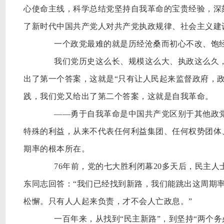
心使命主线，科学总结党坚持自我革命的宝贵经验，深
了新时代中国共产党人对共产党执政规律、社会主义建
一个政党最难的就是历经沧桑而初心不改、饱经
我们党历史这么长、规模这么大、执政这么久，
出了第一个答案，这就是
“只有让人民起来监督政府，
践，我们党又给出了第二个答案，这就是自我革命。
——勇于自我革命是中国共产党区别于其他政
特殊的利益，从来不代表任何利益集团、任何权势团体
期率的根本所在。
76年前，党的七大胜利闭幕20多天后，民主
东同志回答：“我们已经找到新路，我们能跳出这周期
松懈。只有人人起来负责，才不会人亡政息。”
一百年来，从找到
“民主新路”，到坚持“两个