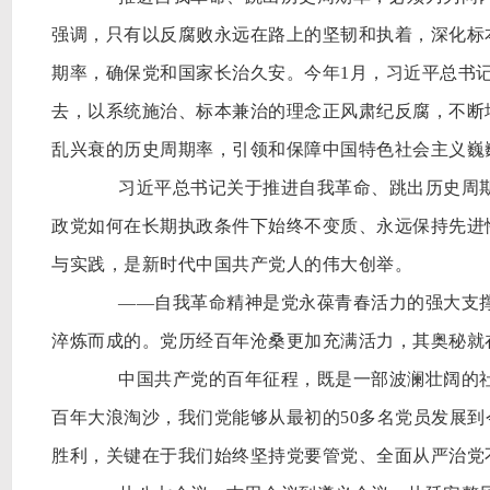
强调，只有以反腐败永远在路上的坚韧和执着，深化标
期率，确保党和国家长治久安。今年1月，习近平总书
去，以系统施治、标本兼治的理念正风肃纪反腐，不断
乱兴衰的历史周期率，引领和保障中国特色社会主义巍
习近平总书记关于推进自我革命、跳出历史周期
政党如何在长期执政条件下始终不变质、永远保持先进
与实践，是新时代中国共产党人的伟大创举。
——自我革命精神是党永葆青春活力的强大支
淬炼而成的。党历经百年沧桑更加充满活力，其奥秘就
中国共产党的百年征程，既是一部波澜壮阔的社
百年大浪淘沙，我们党能够从最初的
50多名党员发展
胜利，关键在于我们始终坚持党要管党、全面从严治党