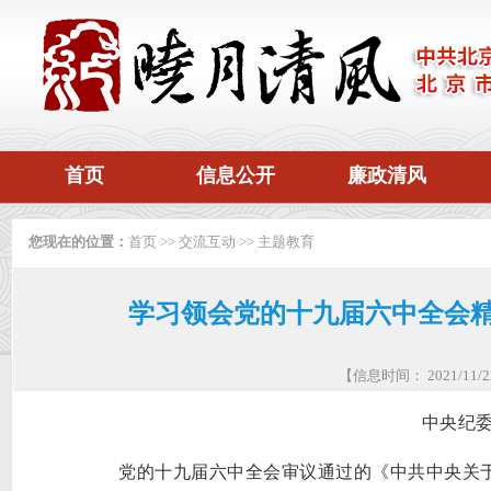
首页
信息公开
廉政清风
您现在的位置：
首页
>>
交流互动
>>
主题教育
学习领会党的十九届六中全会精
【信息时间： 2021/11
中央纪
党的十九届六中全会审议通过的《中共中央关于