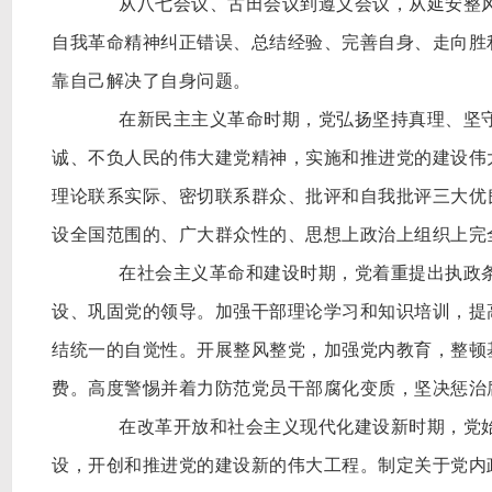
从八七会议、古田会议到遵义会议，从延安整风
自我革命精神纠正错误、总结经验、完善自身、走向胜
靠自己解决了自身问题。
在新民主主义革命时期，党弘扬坚持真理、坚守
诚、不负人民的伟大建党精神，实施和推进党的建设伟
理论联系实际、密切联系群众、批评和自我批评三大优
设全国范围的、广大群众性的、思想上政治上组织上完
在社会主义革命和建设时期，党着重提出执政条
设、巩固党的领导。加强干部理论学习和知识培训，提
结统一的自觉性。开展整风整党，加强党内教育，整顿
费。高度警惕并着力防范党员干部腐化变质，坚决惩治
在改革开放和社会主义现代化建设新时期，党始
设，开创和推进党的建设新的伟大工程。制定关于党内