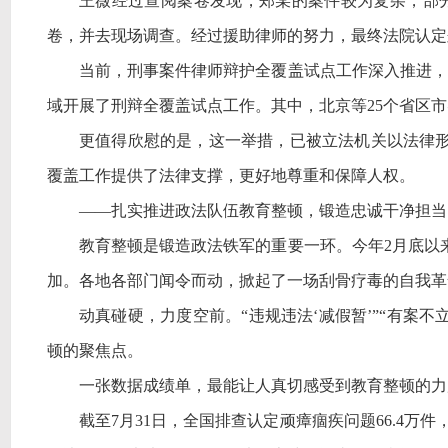
王薇经过查阅案卷发现，郑某的案件较为复杂，部
卷，并去现场调查。经过援助律师的努力，最终法院认定
当前，刑事案件律师辩护全覆盖试点工作深入推进，
域开展了刑辩全覆盖试点工作。其中，北京等25个省区
更值得欣慰的是，这一举措，已被立法机关以法律
覆盖工作提供了法律支撑，更好地尊重和保障人权。
——扎实推进政法队伍教育整顿，锻造忠诚干净担当
教育整顿是锻造政法铁军的重要一环。今年
2月底以
加。各地各部门闻令而动，掀起了一场刮骨疗毒的自我革
动真碰硬，力度空前。
“违规违法‘减假暂’”“有
顿的聚焦点。
一张数据成绩单，最能让人真切感受到教育整顿的力
截至
7月31日，全国排查认定顽瘴痼疾问题66.4万