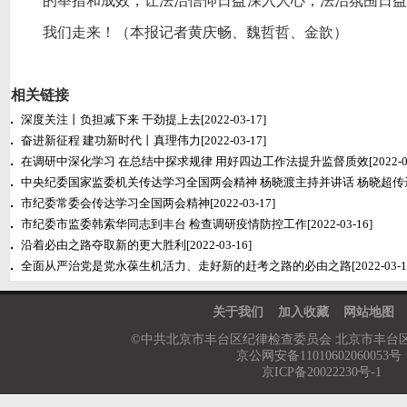
的举措和成效，让法治信仰日益深入人心，法治氛围日益
我们走来！（本报记者黄庆畅、魏哲哲、金歆）
相关链接
深度关注丨负担减下来 干劲提上去
[2022-03-17]
奋进新征程 建功新时代丨真理伟力
[2022-03-17]
在调研中深化学习 在总结中探求规律 用好四边工作法提升监督质效
[2022-0
中央纪委国家监委机关传达学习全国两会精神 杨晓渡主持并讲话 杨晓超传
市纪委常委会传达学习全国两会精神
[2022-03-17]
市纪委市监委韩索华同志到丰台 检查调研疫情防控工作
[2022-03-16]
沿着必由之路夺取新的更大胜利
[2022-03-16]
全面从严治党是党永葆生机活力、走好新的赶考之路的必由之路
[2022-03-1