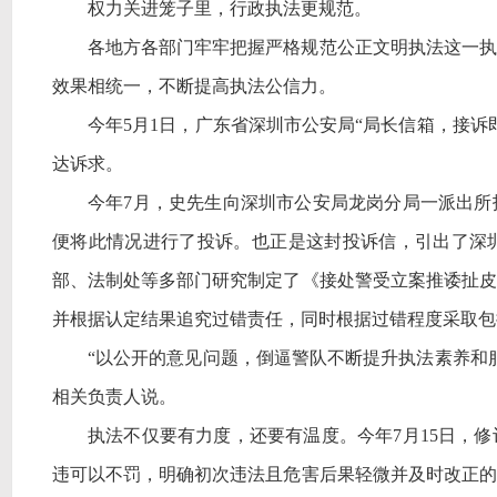
权力关进笼子里，行政执法更规范。
各地方各部门牢牢把握严格规范公正文明执法这一执
效果相统一，不断提高执法公信力。
今年
5月1日，广东省深圳市公安局“局长信箱，接
达诉求。
今年
7月，史先生向深圳市公安局龙岗分局一派出
便将此情况进行了投诉。也正是这封投诉信，引出了深
部、法制处等多部门研究制定了《接处警受立案推诿扯皮
并根据认定结果追究过错责任，同时根据过错程度采取包
“以公开的意见问题，倒逼警队不断提升执法素养和
相关负责人说。
执法不仅要有力度，还要有温度。今年
7月15日，
违可以不罚，明确初次违法且危害后果轻微并及时改正的