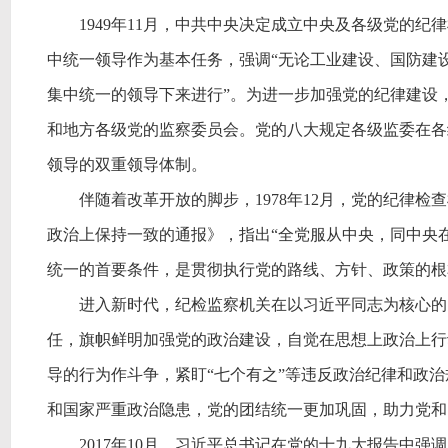
1949年11月，中共中央决定成立中央及各级党的
中统一领导作为基本任务，强调“无论工业建设、国防建
集中统一的领导下来进行”。为进一步加强党的纪律建设，
和地方各级党的监察委员会。党的八大规定各级监委在各
领导的双重领导体制。
伴随着改革开放的脚步，
1978年12月，党的纪
政治上保持一致的通报》，指出“全党服从中央，同中央
统一的首要条件，是贯彻执行党的路线、方针、政策的根
进入新时代，纪检监察机关在以习近平同志为核心的
任，旗帜鲜明加强党的政治建设，自觉在思想上政治上行
导的行为作斗争，紧盯“七个有之”等违反政治纪律和政
和国家严重政治隐患，党的团结统一更加巩固，助力党和
2017年10月，习近平总书记在党的十九大报告中