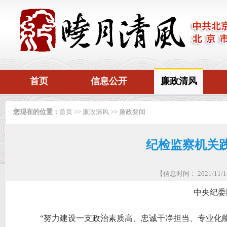
首页
信息公开
廉政清风
您现在的位置：
首页
>>
廉政清风
>>
廉政要闻
纪检监察机关
【信息时间： 2021/11
中央纪委
“努力建设一支政治素质高、忠诚干净担当、专业化