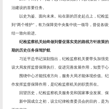
治建设的首要任务。
以史为鉴、面向未来。站在新的历史起点上，纪检监
到“两个维护”，有力保障党中央集中统一领导，督促各
结一致向前进。
纪检监察机关始终做到督促落实党的路线方针政策的
期的历史任务保驾护航
习近平总书记深刻指出，纪检监察机关要带头加强党
设大局发挥监督保障执行、促进完善发展作用，知责于心
围绕中心才能找准方向，服务大局才能体现价值。纪
作发挥监督保障作用，是纪检监察机关的职责所在。
回望历史，纪检监察机关服务党和国家事业发展、保
新中国成立之初，设立纪律检查委员会的目的，是为