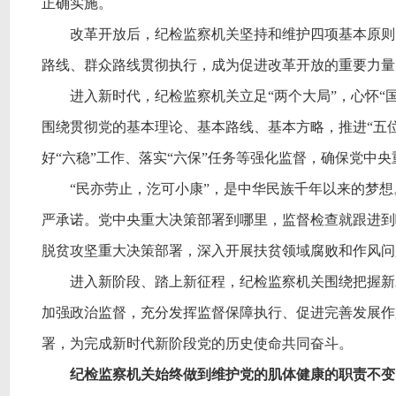
正确实施。
改革开放后，纪检监察机关坚持和维护四项基本原则
路线、群众路线贯彻执行，成为促进改革开放的重要力量
进入新时代，纪检监察机关立足
“两个大局”，心怀
围绕贯彻党的基本理论、基本路线、基本方略，推进“五位
好“六稳”工作、落实“六保”任务等强化监督，确保党中
“民亦劳止，汔可小康”，是中华民族千年以来的梦想
严承诺。党中央重大决策部署到哪里，监督检查就跟进到
脱贫攻坚重大决策部署，深入开展扶贫领域腐败和作风问
进入新阶段、踏上新征程，纪检监察机关围绕把握新
加强政治监督，充分发挥监督保障执行、促进完善发展作
署，为完成新时代新阶段党的历史使命共同奋斗。
纪检监察机关始终做到维护党的肌体健康的职责不变