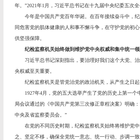
年。”2021年1月，习近平总书记在十九届中央纪委五
今年是中国共产党百年华诞。在百年接续奋斗中，纪
同危害党的肌体健康的人和事不懈斗争，在守护党的初心
供坚强保障。
纪检监察机关始终做到维护党中央权威和集中统一领
习近平总书记深刻指出，要治理好我们这个大党、治
央权威至关重要。
纪检监察机关是管党治党的政治机关，从产生之日起
1927年4月，党的五大选举产生了党的历史上第一
局会议通过的《中国共产党第三次修正章程决案》明确：
中央及省监察委员会。”
在党的不同历史时期，纪检监察机关始终将维护党中
之、坚定不移，确保全党统一意志、统一行动、步调一致