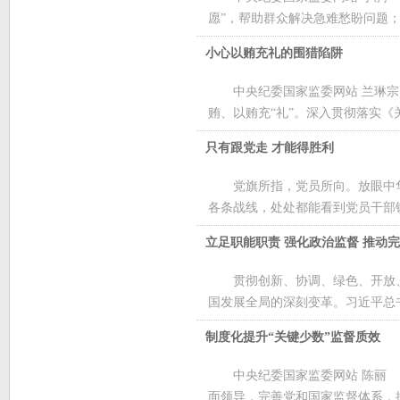
愿”，帮助群众解决急难愁盼问题；
小心以贿充礼的围猎陷阱
中央纪委国家监委网站 兰琳
贿、以贿充“礼”。深入贯彻落实《
只有跟党走 才能得胜利
党旗所指，党员所向。放眼中
各条战线，处处都能看到党员干部铁
立足职能职责 强化政治监督 推动
贯彻创新、协调、绿色、开放
国发展全局的深刻变革。习近平总书
制度化提升“关键少数”监督质效
中央纪委国家监委网站 陈丽
面领导，完善党和国家监督体系，提