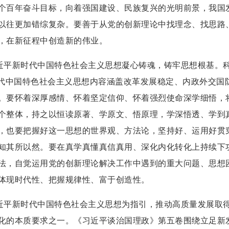
个百年奋斗目标，向着强国建设、民族复兴的光明前景，我国
以往更加错综复杂。要善于从党的创新理论中找理念、找思路
，在新征程中创造新的伟业。
新时代中国特色社会主义思想凝心铸魂，铸牢思想根基。科
时代中国特色社会主义思想内容涵盖改革发展稳定、内政外交国
。要怀着深厚感情、怀着坚定信仰、怀着强烈使命深学细悟，
个整体，持之以恒读原著、学原文、悟原理，学深悟透、学到
，也要把握好这一思想的世界观、方法论，坚持好、运用好贯
知其所以然。要在真学真懂真信真用、深化内化转化上持续下
法，自觉运用党的创新理论解决工作中遇到的重大问题、思想
体现时代性、把握规律性、富于创造性。
新时代中国特色社会主义思想为指引，推动高质量发展取得
化的本质要求之一。《习近平谈治国理政》第五卷围绕立足新