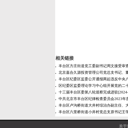
相关链接
丰台区方庄街道党工委副书记周文接受审
北京嘉合久源投资管理公司党总支书记、
丰台区纪委区监委公开通报两起违反中央
区纪委区监委理论学习中心组开展党的二
十三届丰台区委第八轮巡察完成进驻
[2024
中共北京市丰台区纪律检查委员会2023年
丰台区卢沟桥街道大井村综治办副主任、
丰台区六里桥街道小井村党总支原书记王