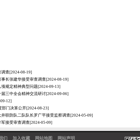
查调查
[2024-08-19]
董事长张建华接受审查调查
[2024-08-19]
八项规定精神典型问题
[2024-09-13]
十届三中全会精神交流研讨
[2024-09-06]
-09-12]
度部门决算公开
[2024-08-23]
大井联防队二队队长罗广平接受监察调查
[2024-05-09]
学军接受审查调查
[2024-05-09]