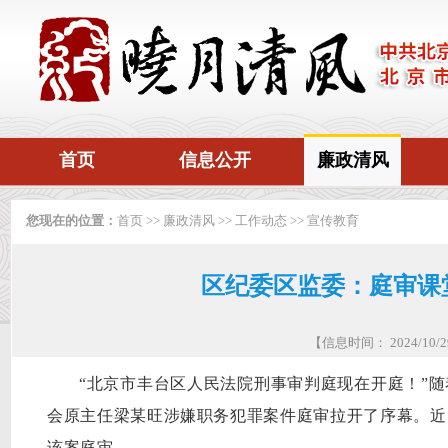
首页
信息公开
廉政清风
您现在的位置：
首页
>>
廉政清风
>>
工作动态
>>
宣传教育
区纪委区监委：庭审课堂
【信息时间： 2024/10
“
北京市丰台区人民法院刑事审判庭
现在开庭！
”
会原主任梁某旺涉嫌职务犯罪案件
庭审拉开了序幕。
近
该案庭审。