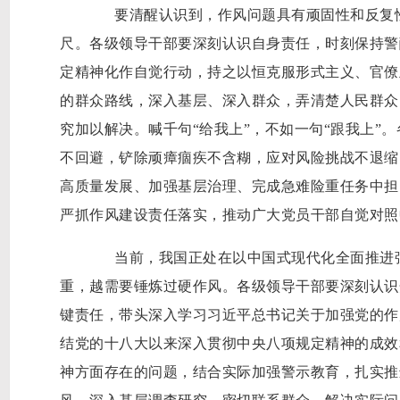
要清醒认识到，作风问题具有顽固性和反复性
尺。各级领导干部要深刻认识自身责任，时刻保持警
定精神化作自觉行动，持之以恒克服形式主义、官僚
的群众路线，深入基层、深入群众，弄清楚人民群众
究加以解决。喊千句“给我上”，不如一句“跟我上”
不回避，铲除顽瘴痼疾不含糊，应对风险挑战不退缩
高质量发展、加强基层治理、完成急难险重任务中担
严抓作风建设责任落实，推动广大党员干部自觉对照
当前，我国正处在以中国式现代化全面推进强
重，越需要锤炼过硬作风。各级领导干部要深刻认识
键责任，带头深入学习习近平总书记关于加强党的作
结党的十八大以来深入贯彻中央八项规定精神的成效
神方面存在的问题，结合实际加强警示教育，扎实推