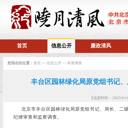
首页
信息公开
廉政清风
您现在的位置：
首页
>>
信息公开
>>
审查调查
丰台区园林绿化局原党组书记、
【信息时间： 2025/6
北京市丰台区园林绿化局原党组书记、局长、二
纪律审查和监察调查。