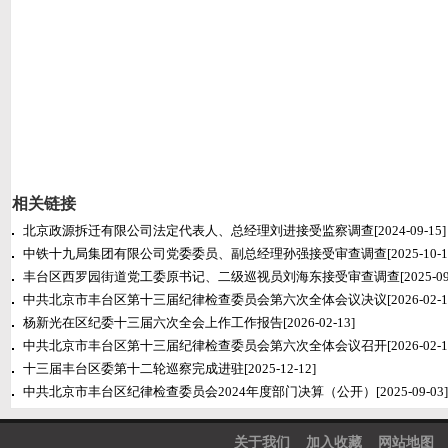
相关链接
北京政源拆迁有限公司法定代表人、总经理刘进接受监察调查
[2024-09-15]
中铁十九局集团有限公司党委委员、副总经理孙强接受审查调查
[2025-10-1
丰台区西罗园街道党工委原书记、二级巡视员刘海东接受审查调查
[2025-09
中共北京市丰台区第十三届纪律检查委员会第六次全体会议决议
[2026-02-1
杨新光在区纪委十三届六次全会上作工作报告
[2026-02-13]
中共北京市丰台区第十三届纪律检查委员会第六次全体会议召开
[2026-02-1
十三届丰台区委第十二轮巡察完成进驻
[2025-12-12]
中共北京市丰台区纪律检查委员会2024年度部门决算（公开）
[2025-09-03]