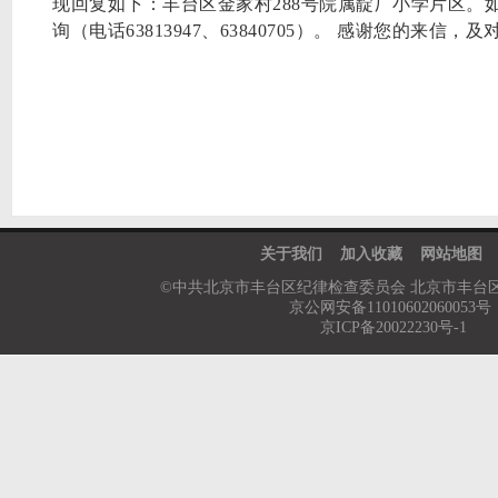
现回复如下：丰台区金家村
288
号院属靛厂小学片区。
询（电话
63813947
、
63840705
）。 感谢您的来信，及