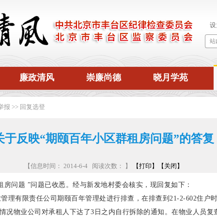
廉政清风
崇廉尚德
晓月学苑
举报
>>
回复选登
关于反映“期颐百年小区群租房问题”的答复
【信息时间： 2014-6-4 阅读次数：
】
【打印】
【关闭】
租房问题 ”问题已收悉。经与新发地村委会核实，现回复如下：
管理有限责任公司期颐百年管理处进行排查，在排查到
21-2-602
住户
情况物业公司对承租人下达了
3
日之内自行拆除的通知。在物业人员复