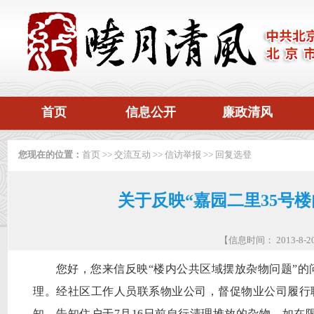
首页
信息公开
廉政清风
您现在的位置：
首页
>>
交流互动
>>
信访举报
>>
回复选登
关于反映“嘉园二里35号
【信息时间： 2013-8
您好，您来信反映“楼内公共区域摆放杂物问题”
理。经社区工作人员联系物业公司，督促物业公司履行
知，告知住户于
7
月
16
日前自行清理堆放的杂物，如在